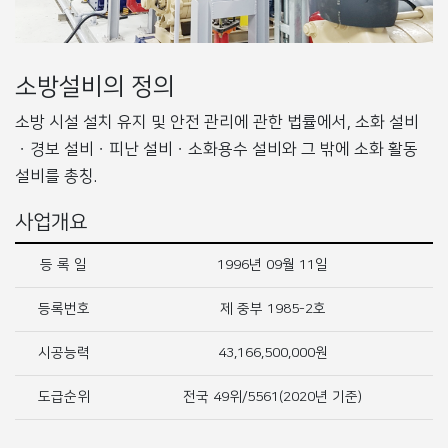
소방설비의 정의
소방 시설 설치 유지 및 안전 관리에 관한 법률에서, 소화 설비
ㆍ경보 설비ㆍ피난 설비ㆍ소화용수 설비와 그 밖에 소화 활동
설비를 총칭.
사업개요
등 록 일
1996년 09월 11일
등록번호
제 중부 1985-2호
시공능력
43,166,500,000원
도급순위
전국 49위/5561(2020년 기준)