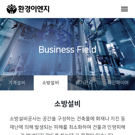
Business Field
기계설비
소방설비
유지관리
파인파이어
소방설비
소방설비공사는 공간을 구성하는 건축물에 화재나 지진 등
재난에 의해 발생되는 피해를 최소화하여
건물과 인명피해